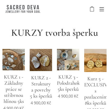
KURZY tvorba šperku
KURZ 1 -
KURZ 3 -
KURZ 2 -
Kurz 5 -
Základny
Polodrahokamy
Struktury
EXCLUSIV
práce se
5ks šperků
a povrchy
s
stříbrnou
5 ks šperků
4 900,00
Kč
pozlacením
hlínou 5ks
8ks šperků
4 900,00
Kč
4 900,00
Kč