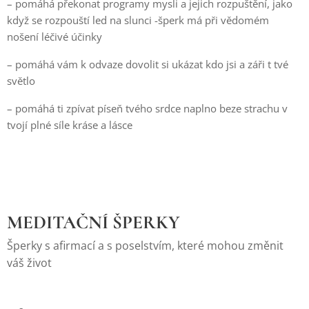
– pomáhá překonat programy mysli a jejich rozpuštění, jako
když se rozpouští led na slunci -šperk má při vědomém
nošení léčivé účinky
– pomáhá vám k odvaze dovolit si ukázat kdo jsi a záři t tvé
světlo
– pomáhá ti zpívat píseň tvého srdce naplno beze strachu v
tvojí plné síle kráse a lásce
MEDITAČNÍ ŠPERKY
Šperky s afirmací a s poselstvím, které mohou změnit
váš život