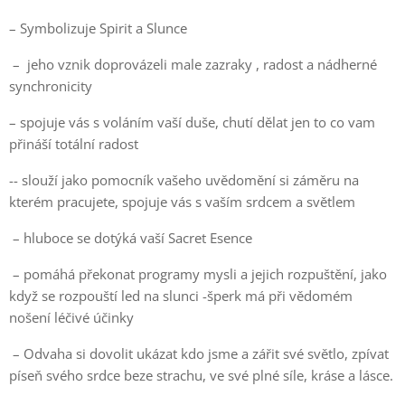
– Symbolizuje Spirit a Slunce
– jeho vznik doprovázeli male zazraky , radost a nádherné
synchronicity
– spojuje vás s voláním vaší duše, chutí dělat jen to co vam
přináší totální radost
-- slouží jako pomocník vašeho uvědomění si záměru na
kterém pracujete, spojuje vás s vaším srdcem a světlem
– hluboce se dotýká vaší Sacret Esence
– pomáhá překonat programy mysli a jejich rozpuštění, jako
když se rozpouští led na slunci -šperk má při vědomém
nošení léčivé účinky
– Odvaha si dovolit ukázat kdo jsme a zářit své světlo, zpívat
píseň svého srdce beze strachu, ve své plné síle, kráse a lásce.