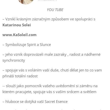
YOU TUBE
– Vznikl krásným zázračným způsobem ve spolupráci s
Katarinou Solei
www.KaSoleil.com
– Symbolizuje Spirit a Slunce
– jeho vznik doprovázeli male zazraky , radost a nádherné
synchronicity
– spojuje vás s voláním vaší duše, chutí dělat jen to co vam
přináší totální radost
-- slouží jako pomocník vašeho uvědomění si záměru na
kterém pracujete, spojuje vás s vaším srdcem a světlem
– hluboce se dotýká vaší Sacret Esence