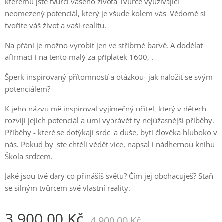
kterému jste tvůrci vašeho života Tvůrce využívající
neomezený potenciál, který je všude kolem vás. Vědomě si
tvoříte váš život a vaši realitu.
Na přání je možno vyrobit jen ve stříbrné barvě. A dodělat
afirmaci i na tento malý za příplatek 1600,-.
Šperk inspirovaný přítomností a otázkou- jak naložit se svým
potenciálem?
K jeho názvu mě inspiroval vyjímečný učitel, který v dětech
rozvíjí jejich potenciál a umí vyprávět ty nejúžasnější příběhy.
Příběhy - které se dotýkají srdcí a duše, bytí člověka hluboko v
nás. Pokud by jste chtěli vědět více, napsal i nádhernou knihu
Škola srdcem.
Jaké jsou tvé dary co přinášíš světu? Čím jej obohacuješ? Staň
se silným tvůrcem své vlastní reality.
3 900,00
Kč
4 900,00
Kč